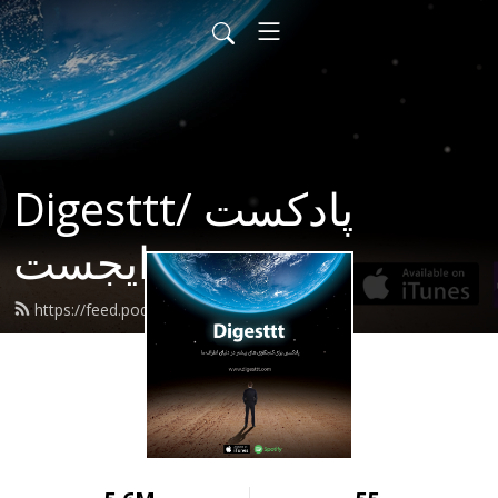
Digesttt/ پادکست
دایجست
https://feed.podbean.com/digesttt/feed.xml