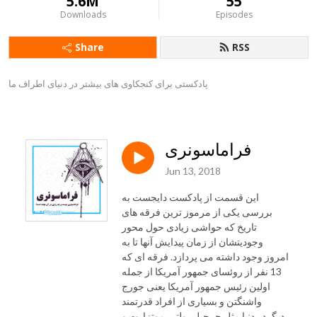
5.6M
55
Downloads
Episodes
Share
RSS
پادکستی برای کنجکاوی های بیشتر در دنیای اطراف ما
فراماسونری
Jun 13, 2018
این قسمت از پادکست دایجست به
بررسی یکی از مرموز ترین فرقه های
تاریخ که حواشی زیادی حول محور
وجودیتشان از زمان پیدایش آنها تا به
امروز وجود داشته می پردازد. فرقه ای که
13 نفر از روئسای جمهور آمریکا از جمله
اولین رئیس جمهور آمریکا یعنی جورج
واشنگتن و بسیاری از افراد قدرتمند
دیگردر دنیا مثل چرچیل، ولتر، موتزارت و