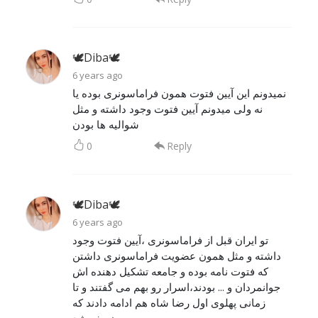
🕊Diba🕊
6 years ago
نمیدونم این آیین فتوت همون فراماسونری بوده یا
نه ولی میدونم آیین فتوت وجود داشته و مثل
شوالیه ها بودن
0
Reply
🕊Diba🕊
6 years ago
تو ایران قبل از فراماسونری ،آیین فتوت وجود
داشته و مثل همون عضویت فراماسونری داشتن
که فتوت نامه بوده و جامعه تشکیل دهنده اش
جوانمردان و ... بودند،اسرار رو بهم می گفتند و تا
زمانی پهلوی اول رضا شاه هم ادامه دادند که
ضعیف شد