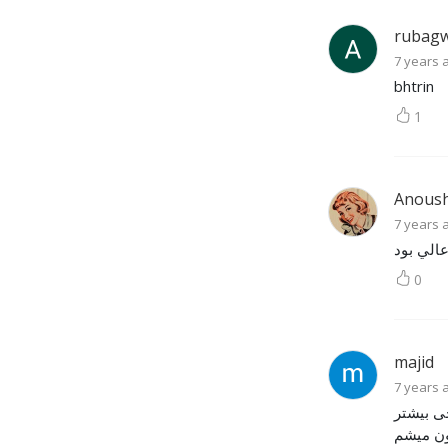
rubag
7 years 
bhtrin
1
Anous
7 years 
0
majid
7 years 
ی بیشتر
نون میشم