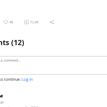
48
71.9K
s (12)
to continue.
Log in
🕊
ago