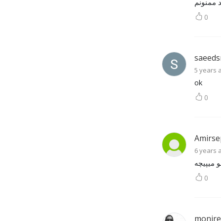
0
saeed
5 years 
ok
0
Amirse
6 years 
 میپیچه
0
monir