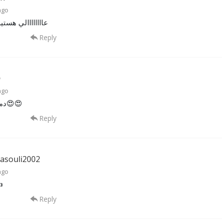
ago
الي هستيد ممنونم
Reply

ago
دمتون گرم😍😍
Reply
asouli2002
ago

Reply