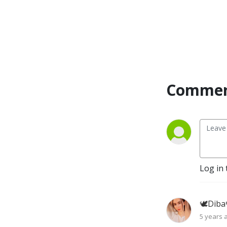
Comment
Log in 
🕊Diba
5 years 