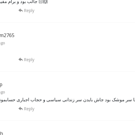
جالب بود و برام مفید ممنونم 🙌🏻
Reply
sm2765
ago
Reply
p
ago
ا سر موشک بود جاش بایدن سر زندانی سیاسی و حجاب اجباری حسابمونو
Reply
eh