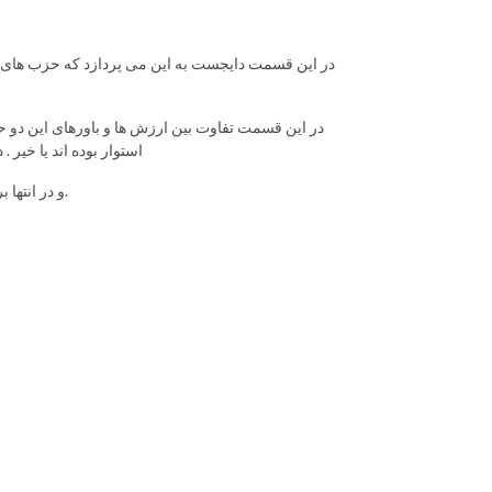
در این قسمت دایجست به این می پردازد که حزب های ا
در این قسمت تفاوت بین ارزش ها و باورهای این دو ح
استوار بوده اند یا خیر . در اصل چه شد که جمهوری خواهان از آبراهام لینکلن به دونالد ترامپ رسیدن؟
و در انتها بررسی خواهیم کرد که چه عواملی بر ایدئولوژی سیاسی آدم ها تاثییرگذار است.